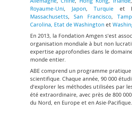
Allemagne
,
Chine
,
Hong Kong
,
Irlande
,
Royaume-Uni
,
Japon
,
Turquie
et E
Massachusetts
,
San Francisco
,
Tamp
Carolina
,
Etat de Washington
et
Washin
En 2013, la Fondation Amgen s'est asso
organisation mondiale à but non lucrati
expertise approfondies dans le domaine
monde entier.
ABE comprend un programme pratique de b
scientifique. Chaque année, 90 000 étud
d'explorer les méthodes utilisées par 
été extraordinaire, avec près de 800 00
du Nord, en Europe et en Asie-Pacifique.