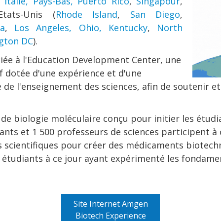
Italie,
Pays-Bas,
Puerto Rico
,
Singapour
,
tats-Unis (
Rhode Island
,
San Diego
,
a
,
Los Angeles,
Ohio,
Kentucky
,
North
gton DC
).
ciée à l'Education Development Center, une
f dotée d'une expérience et d'une
 de l'enseignement des sciences, afin de soutenir e
iologie moléculaire conçu pour initier les étudian
iants et 1 500 professeurs de sciences participent à
les scientifiques pour créer des médicaments biote
0 étudiants à ce jour ayant expérimenté les fondam
Site Internet Amgen
Biotech Experience