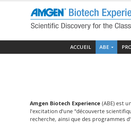
Aller
au
contenu
principal
Navigation
ACCUEIL
ABE
PR
principale
Amgen Biotech Experience
(ABE) est u
l'excitation d'une "découverte scientif
recherche, ainsi que des programmes d