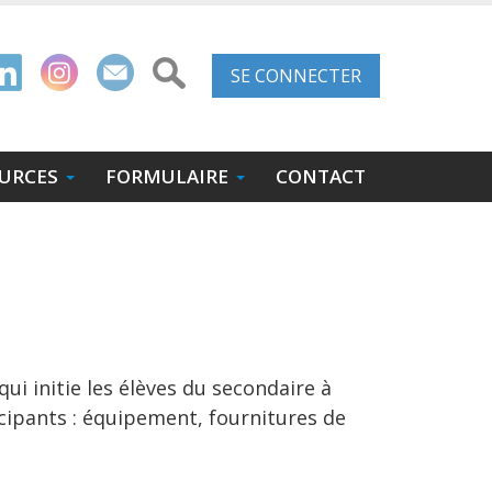
Menu
SE CONNECTER
du
compte
URCES
FORMULAIRE
CONTACT
de
l'utilisateur
i initie les élèves du secondaire à
icipants : équipement, fournitures de