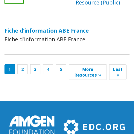
Resource (Public)
Fiche d'information ABE France
Fiche d'information ABE France
Pagination
Page
1
Page
2
Page
3
Page
4
Page
5
Page
More
Dernière
Last
courante
Resources ››
suivante
page
»