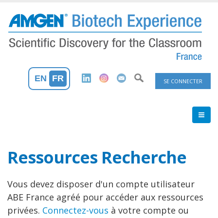
Aller
au
contenu
principal
Menu
EN
FR
SE CONNECTER
du
compte
de
Ressources Recherche
l'utilisateu
Vous devez disposer d'un compte utilisateur
ABE France agréé pour accéder aux ressources
privées.
Connectez-vous
à votre compte ou