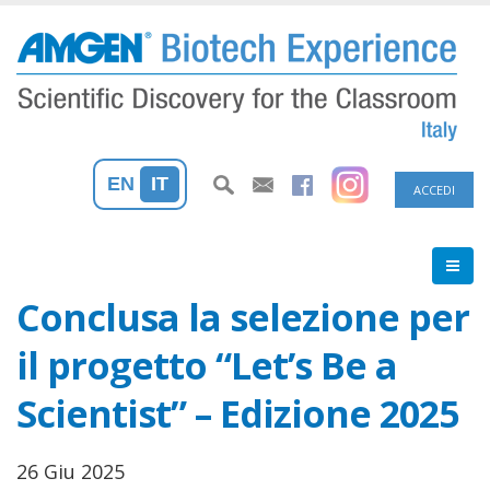
Salta
al
contenuto
principale
Menu
EN
IT
ACCEDI
profilo
utente
Conclusa la selezione per
il progetto “Let’s Be a
Scientist” – Edizione 2025
26 Giu 2025