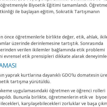
E öğretmeniyle Biyoetik Eğitimi tamamlandı. Öğretme
kinliği ile başlayan eğitim, Sokratik Tartışmanın
nce öğretmenlerle birlikte değer, etik, ahlak, iki
amlar üzerinde derinlemesine tartıştık. Sonrasında
erinden verilen ikilemler bağlamında etik problemi
i evrensel etik prensipleri dikkate alarak deneyimle
AMASI
nın yaprak kurtlarına dayanıklı GDO’lu domatesin üre
yoetik tartışma yürütüldü.
keme uygulamasındaki öğretmen ve öğrenci rolleri
pıldı. Bununla birlikte, öğretmenlerin etik ve biyoe
ilecekleri, karşılaşebilecekleri zorluklar ve başa çık