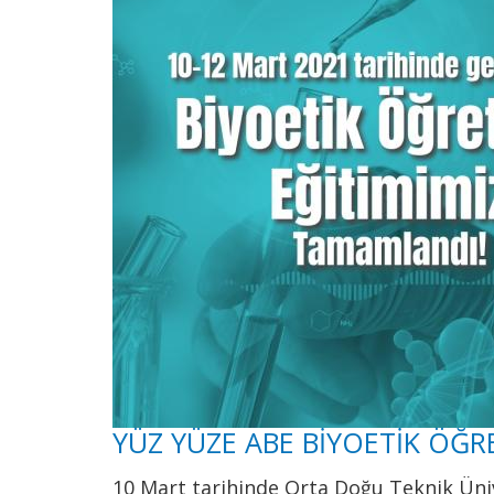
YÜZ YÜZE ABE BİYOETİK ÖĞ
10 Mart tarihinde Orta Doğu Teknik Üni