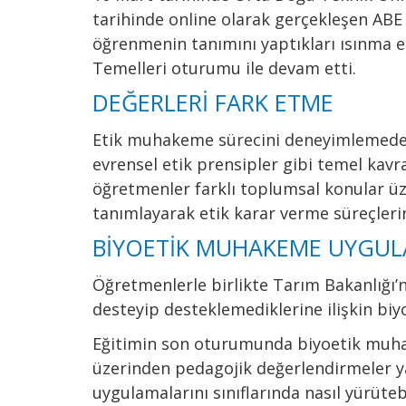
tarihinde online olarak gerçekleşen AB
öğrenmenin tanımını yaptıkları ısınma et
Temelleri oturumu ile devam etti.
DEĞERLERİ FARK ETME
Etik muhakeme sürecini deneyimlemeden ö
evrensel etik prensipler gibi temel kavr
öğretmenler farklı toplumsal konular üz
tanımlayarak etik karar verme süreçlerin
BİYOETİK MUHAKEME UYGUL
Öğretmenlerle birlikte Tarım Bakanlığı’
desteyip desteklemediklerine ilişkin bi
Eğitimin son oturumunda biyoetik muha
üzerinden pedagojik değerlendirmeler ya
uygulamalarını sınıflarında nasıl yürüteb