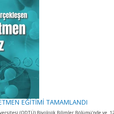
RETMEN EĞİTİMİ TAMAMLANDI
versitesi (ODTÜ) Biyolojik Bilimler Bölümü’nde ve 1