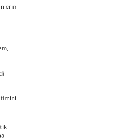
nlerin
lem,
di.
timini
tik
ma