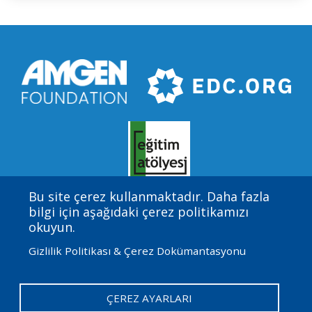
Bu site çerez kullanmaktadır. Daha fazla
bilgi için aşağıdaki çerez politikamızı
Amgen Biyoteknoloji Deneyimi, Eğitim Geliştirme
okuyun.
Merkezi (EDC) tarafından sağlanan yön ve teknik
Gizlilik Politikası & Çerez Dokümantasyonu
yardım ile Amgen Vakfı tarafından finanse edilen
uluslararası bir programdır.
ÇEREZ AYARLARI
User