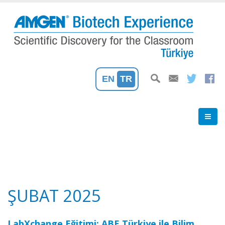
Ana
içeriğe
atla
EN
TR
ŞUBAT 2025
LabXchange Eğitimi: ABE Türkiye ile Bilim