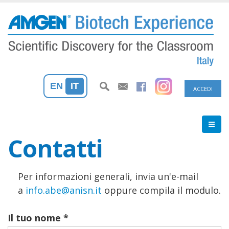
Salta
al
contenuto
principale
Menu
EN
IT
ACCEDI
profilo
utente
Contatti
Per informazioni generali, invia un'e-mail
a
info.abe@anisn.it
oppure compila il modulo.
Il tuo nome