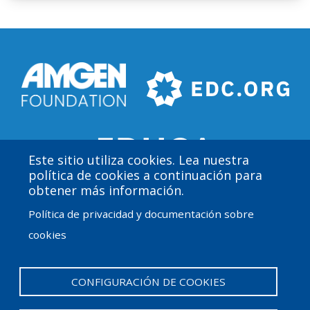
Este sitio utiliza cookies. Lea nuestra
política de cookies a continuación para
obtener más información.
Política de privacidad y documentación sobre
User
Admin Log in
cookies
account
Amgen Biotech Experience es un programa
internacional financiado por el Amgen Foundation con
menu
la dirección y asistencia técnica de Education
CONFIGURACIÓN DE COOKIES
Development Center (EDC).