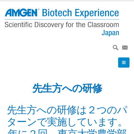
メ
イ
ン
コ
ン
テ
ン
ツ
に
移
動
先生方への研修
先生方への研修は２つのパ
ターンで実施しています。
年に２回、東京大学農学部