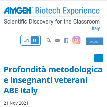
Salta
al
contenuto
principale
Menu
EN
IT
ACCEDI
profilo
utente
Profondità metodologica
e insegnanti veterani
ABE Italy
21 Nov 2021