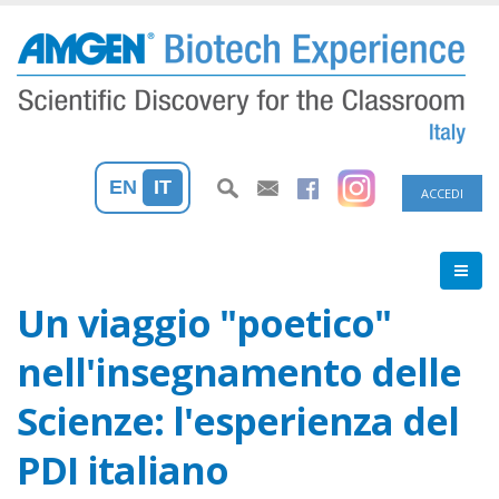
Salta
al
contenuto
principale
Menu
EN
IT
ACCEDI
profilo
utente
Un viaggio "poetico"
nell'insegnamento delle
Scienze: l'esperienza del
PDI italiano