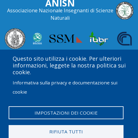
ANISN
Associazione Nazionale Insegnanti di Scienze
Naturali
Questo sito utilizza i cookie. Per ulteriori
informazioni, leggete la nostra politica sui
cookie.
Informativa sulla privacy e documentazione sui
cookie
Amgen Biotech Experience è un programma
internazionale finanziato dal Amgen Foundation con
direzione e assistenza tecnica fornite da Education
IMPOSTAZIONI DEI COOKIE
Development Center (EDC).
RIFIUTA TUTTI